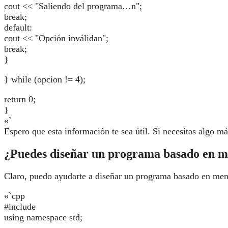
cout << "Saliendo del programa…n";
break;
default:
cout << "Opción inválidan";
break;
}
} while (opcion != 4);
return 0;
}
«`
Espero que esta información te sea útil. Si necesitas algo m
¿Puedes diseñar un programa basado en me
Claro, puedo ayudarte a diseñar un programa basado en men
«`cpp
#include
using namespace std;