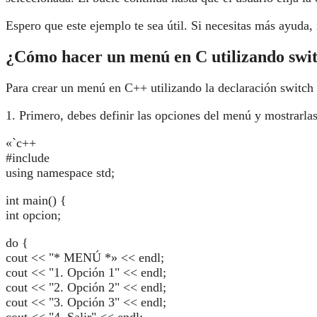
Espero que este ejemplo te sea útil. Si necesitas más ayuda,
¿Cómo hacer un menú en C utilizando swit
Para crear un menú en C++ utilizando la declaración switch 
1. Primero, debes definir las opciones del menú y mostrarlas
«`c++
#include
using namespace std;
int main() {
int opcion;
do {
cout << "
* MENÚ
*» << endl;
cout << "1. Opción 1" << endl;
cout << "2. Opción 2" << endl;
cout << "3. Opción 3" << endl;
cout << "4. Salir" << endl;