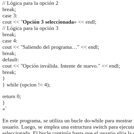
// Lógica para la opción 2
break;
case 3:
cout << "
Opción 3 seleccionada
» << endl;
// Lógica para la opción 3
break;
case 4:
cout << "Saliendo del programa…" << endl;
break;
default:
cout << "Opción inválida. Intente de nuevo." << endl;
break;
}
} while (opcion != 4);
return 0;
}
«`
En este programa, se utiliza un bucle do-while para mostrar 
usuario. Luego, se emplea una estructura switch para ejecuta
seleccionada. El bucle continúa hasta que el usuario elija la 