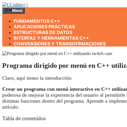
Saltar
al
Menú
contenido
FUNDAMENTOS C++
APLICACIONES PRÁCTICAS
ESTRUCTURAS DE DATOS
INTERFAZ Y HERRAMIENTAS C++
CONVERSIONES Y TRANSOFRMACIONES
Programa dirigido por menú en C++ utiliz
Claro, aquí tienes la introducción:
Crear un programa con menú interactivo en C++ utilizan
poderosa de mejorar la experiencia del usuario al permitirle 
distintas funciones dentro del programa. Aprende a implemen
artículo.
Tabla de contenidos