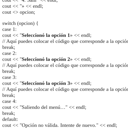
cout << "
» << endl;
cout <> opcion;
switch (opcion) {
case 1:
cout << "
Seleccionó la opción 1
» << endl;
// Aquí puedes colocar el código que corresponde a la opció
break;
case 2:
cout << "
Seleccionó la opción 2
» << endl;
// Aquí puedes colocar el código que corresponde a la opció
break;
case 3:
cout << "
Seleccionó la opción 3
» << endl;
// Aquí puedes colocar el código que corresponde a la opció
break;
case 4:
cout << "Saliendo del menú…" << endl;
break;
default:
cout << "Opción no válida. Intente de nuevo." << endl;