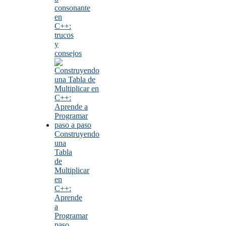
consonante
en
C++:
trucos
y
consejos
Construyendo
una
Tabla
de
Multiplicar
en
C++:
Aprende
a
Programar
paso