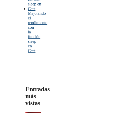
Mejorando
el
rendimiento
con
la
función
sleep
en
C++
Entradas
más
vistas